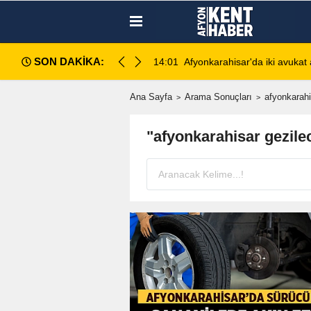
SON DAKİKA:
ahlı kavga: 1 ağır yaralı
13:28
Emirdağ Devlet Hastanesi'n
Ana Sayfa
Arama Sonuçları
afyonkarahi
"afyonkarahisar gezile