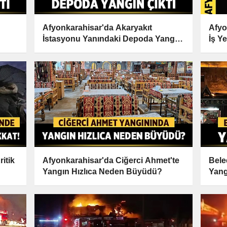
Afyonkarahisar'da Akaryakıt
Afyo
İstasyonu Yanındaki Depoda Yangın
İş Y
Çıktı
itik
Afyonkarahisar'da Ciğerci Ahmet'te
Bele
Yangın Hızlıca Neden Büyüdü?
Yang