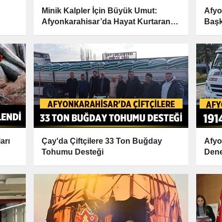
Minik Kalpler İçin Büyük Umut:
Afyo
Afyonkarahisar’da Hayat Kurtaran
Başk
Nakil
arı
Çay'da Çiftçilere 33 Ton Buğday
Afyo
Tohumu Desteği
Dene
Kesi