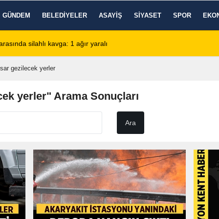
GÜNDEM
BELEDIYELER
ASAYIŞ
SIYASET
SPOR
EKO
de KBB Uzmanı hasta kabulüne başlıyor
13:24
Google DeepMind'
sar gezilecek yerler
cek yerler" Arama Sonuçları