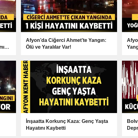
Afyon’da Ciğerci Ahmet’te Yangın:
Afyo
mız
Ölü ve Yaralılar Var!
Yang
Alın
İnşaatta Korkunç Kaza: Genç Yaşta
Bolv
Hayatını Kaybetti
Depr