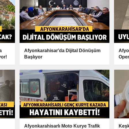
a
Afyonkarahisar'da Dijital Dönüşüm
Afyo
yor!
Başlıyor
Oper
Afyonkarahisarlı Moto Kurye Trafik
Keşk