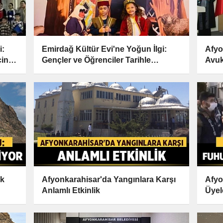
i:
Emirdağ Kültür Evi'ne Yoğun İlgi:
Afyo
çin
Gençler ve Öğrenciler Tarihle
Avuk
Buluştu
ak
Afyonkarahisar'da Yangınlara Karşı
Afyo
Anlamlı Etkinlik
Üyel
Kurta