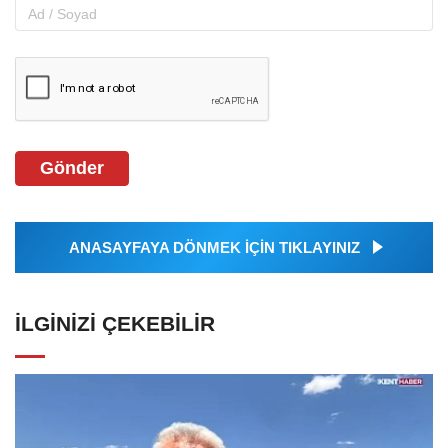
Gönder
ANASAYFAYA DÖNMEK İÇİN TIKLAYINIZ
İLGINIZI ÇEKEBILIR