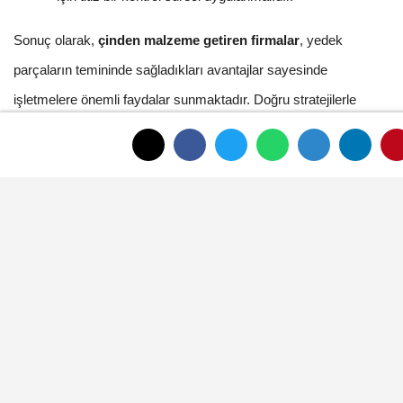
Sonuç olarak,
çinden malzeme getiren firmalar
, yedek
parçaların temininde sağladıkları avantajlar sayesinde
işletmelere önemli faydalar sunmaktadır. Doğru stratejilerle
yedek parça tedariği, işletmenizin rekabet gücünü artırabilir.
EDİTÖR
Mustafa Şengül
Mustafa Şengül, Afyonkarahisar merkezde