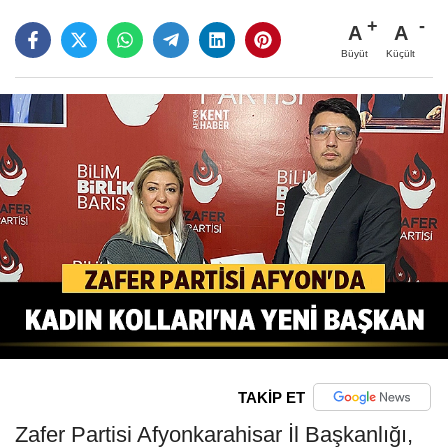
A
A
Büyüt
Küçült
TAKİP ET
Zafer Partisi Afyonkarahisar İl Başkanlığı,