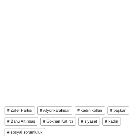
# Zafer Partisi
# Afyonkarahisar
# kadın kolları
# başkan
# Banu Altınbaş
# Gökhan Katırcı
# siyaset
# kadın
# sosyal sorumluluk