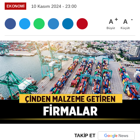
10 Kasım 2024 - 23:00
EKONOMI
A
A
Büyüt
Küçült
TAKİP ET