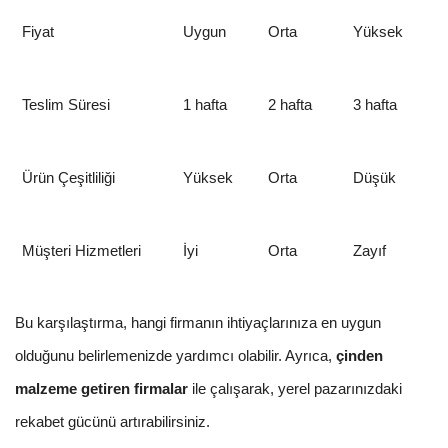
Fiyat
Uygun
Orta
Yüksek
Teslim Süresi
1 hafta
2 hafta
3 hafta
Ürün Çeşitliliği
Yüksek
Orta
Düşük
Müşteri Hizmetleri
İyi
Orta
Zayıf
Bu karşılaştırma, hangi firmanın ihtiyaçlarınıza en uygun
olduğunu belirlemenizde yardımcı olabilir. Ayrıca,
çinden
malzeme getiren firmalar
ile çalışarak, yerel pazarınızdaki
rekabet gücünü artırabilirsiniz.