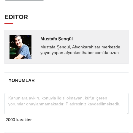
EDİTÖR
Mustafa Şengül
Mustafa Şengül, Afyonkarahisar merkezde
yayın yapan afyonkenthaber.com’da uzun
yıllardır yerel internet medyasında görev
almakta, haber akışı...
YORUMLAR