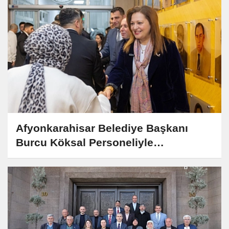
Afyonkarahisar Belediye Başkanı
Burcu Köksal Personeliyle
Bayramlaştı