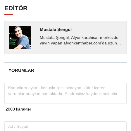
EDİTÖR
Mustafa Şengül
Mustafa Şengül, Afyonkarahisar merkezde
yayın yapan afyonkenthaber.com’da uzun
yıllardır yerel internet medyasında görev
almakta, haber akışı...
YORUMLAR