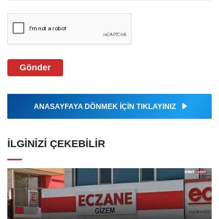
Gönder
ANASAYFAYA DÖNMEK İÇİN TIKLAYINIZ
İLGINIZI ÇEKEBILIR