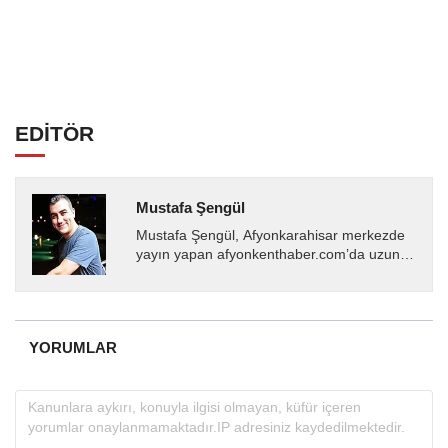
EDİTÖR
Mustafa Şengül
Mustafa Şengül, Afyonkarahisar merkezde
yayın yapan afyonkenthaber.com’da uzun
yıllardır yerel internet medyasında görev
almakta, haber akışı...
YORUMLAR