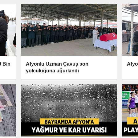
0 Bin
Afyonlu Uzman Çavuş son
Afyo
yolculuğuna uğurlandı