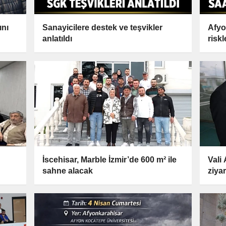
ını
Sanayicilere destek ve teşvikler
Afyon
anlatıldı
riskl
İscehisar, Marble İzmir’de 600 m² ile
Vali
sahne alacak
ziyar