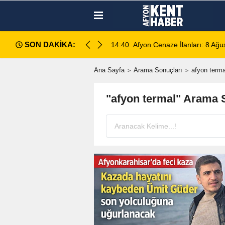
SON DAKİKA:
14:35
Sinanpaşa’da Otobüs Kazası:
Ana Sayfa
Arama Sonuçları
afyon terma
"afyon termal" Arama 