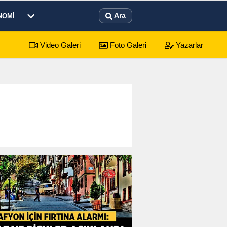
Ara
NOMI
Video Galeri
Foto Galeri
Yazarlar
yonkarahisar Nöbetçi Eczaneler