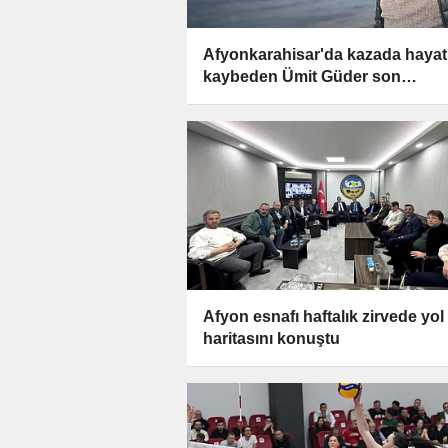
Afyonkarahisar'da kazada hayat
kaybeden Ümit Güder son
yolculuğuna uğurlanacak
Afyon esnafı haftalık zirvede yol
haritasını konuştu