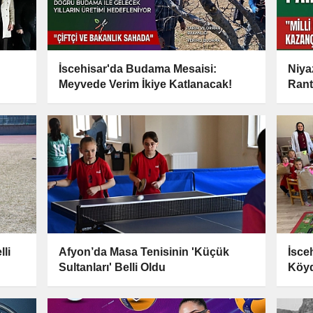
İscehisar'da Budama Mesaisi:
Niyaz
Meyvede Verim İkiye Katlanacak!
Rant
li
Afyon’da Masa Tenisinin 'Küçük
İsce
Sultanları' Belli Oldu
Köyd