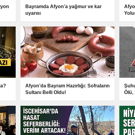
lyon
Bayramda Afyon’a yağmur ve kar
Afyo
uyarısı
Yolun
ta?
Afyon’da Bayram Hazırlığı: Sofraların
Şuhu
Sultanı Belli Oldu!
Ölü, 