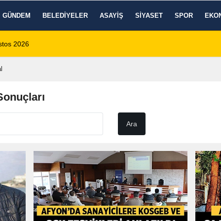
GÜNDEM
BELEDIYELER
ASAYIŞ
SIYASET
SPOR
EKO
 1 Ölü, 15 Yaralı
14:59
8 Ağustos 2026 Af
l
Sonuçları