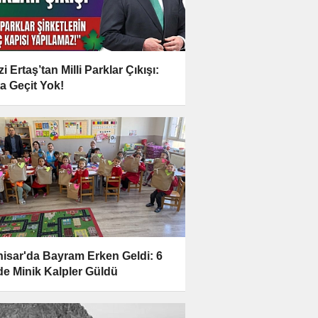
i Ertaş’tan Milli Parklar Çıkışı:
a Geçit Yok!
hisar'da Bayram Erken Geldi: 6
e Minik Kalpler Güldü