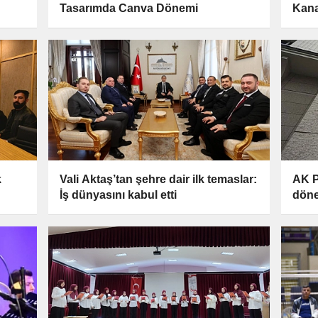
Tasarımda Canva Dönemi
Kana
k
Vali Aktaş’tan şehre dair ilk temaslar:
AK P
İş dünyasını kabul etti
döne