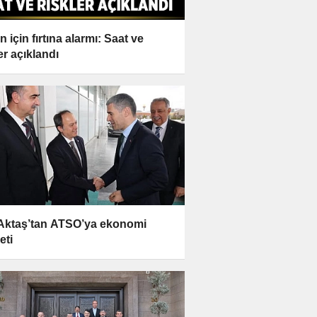
 için fırtına alarmı: Saat ve
er açıklandı
 Aktaş’tan ATSO’ya ekonomi
eti