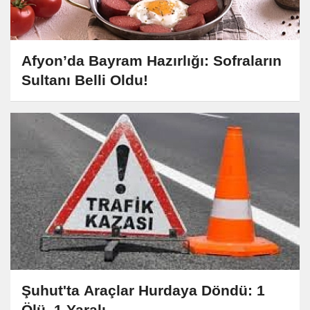
Afyon’da Bayram Hazırlığı: Sofraların
Sultanı Belli Oldu!
Şuhut'ta Araçlar Hurdaya Döndü: 1
Ölü, 1 Yaralı