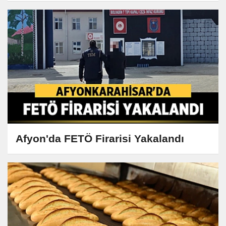
Afyon'da FETÖ Firarisi Yakalandı