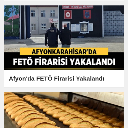
Afyon'da FETÖ Firarisi Yakalandı