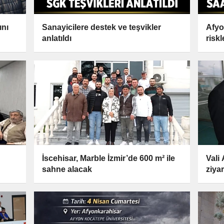
ını
Sanayicilere destek ve teşvikler
Afyon
anlatıldı
riskl
İscehisar, Marble İzmir’de 600 m² ile
Vali
sahne alacak
ziyar