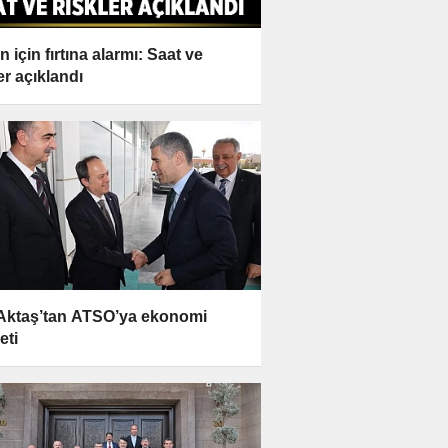
 için fırtına alarmı: Saat ve
er açıklandı
 Aktaş’tan ATSO’ya ekonomi
eti