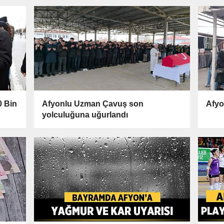
0 Bin
Afyonlu Uzman Çavuş son
Afyo
yolculuğuna uğurlandı