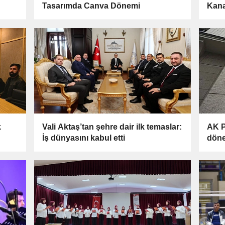
Tasarımda Canva Dönemi
Kana
k
Vali Aktaş’tan şehre dair ilk temaslar:
AK P
İş dünyasını kabul etti
döne