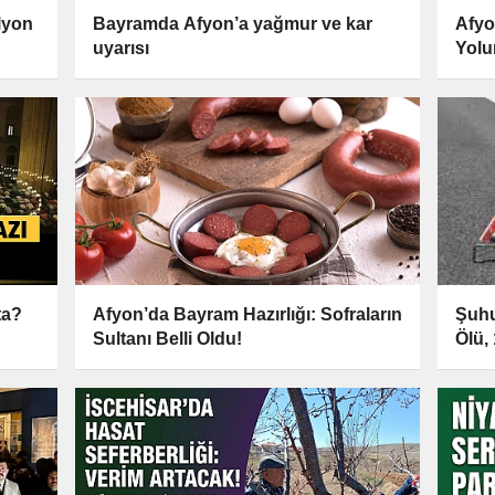
lyon
Bayramda Afyon’a yağmur ve kar
Afyo
uyarısı
Yolun
ta?
Afyon’da Bayram Hazırlığı: Sofraların
Şuhu
Sultanı Belli Oldu!
Ölü, 