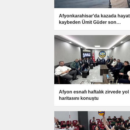
Afyonkarahisar'da kazada hayat
kaybeden Ümit Güder son
yolculuğuna uğurlanacak
Afyon esnafı haftalık zirvede yol
haritasını konuştu