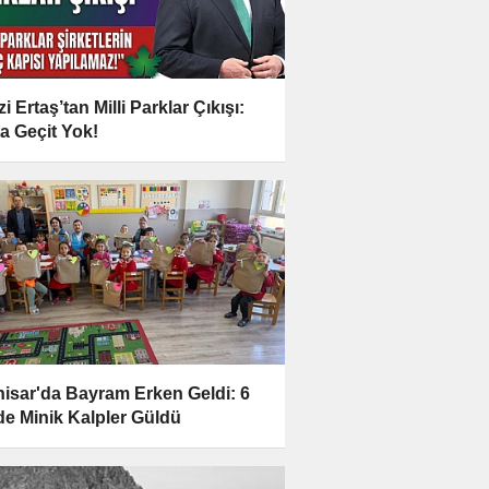
i Ertaş’tan Milli Parklar Çıkışı:
a Geçit Yok!
hisar'da Bayram Erken Geldi: 6
e Minik Kalpler Güldü