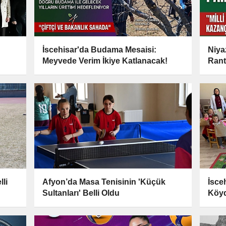
İscehisar'da Budama Mesaisi:
Niyaz
Meyvede Verim İkiye Katlanacak!
Rant
li
Afyon’da Masa Tenisinin 'Küçük
İsce
Sultanları' Belli Oldu
Köyd