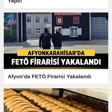
Yaptı!
Afyon'da FETÖ Firarisi Yakalandı