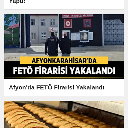
Yaptı!
Afyon'da FETÖ Firarisi Yakalandı