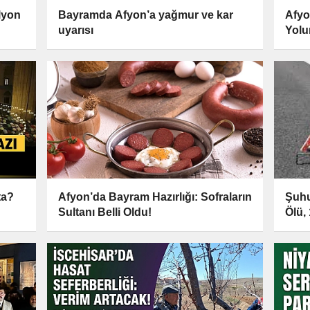
lyon
Bayramda Afyon’a yağmur ve kar
Afyo
uyarısı
Yolun
ta?
Afyon’da Bayram Hazırlığı: Sofraların
Şuhu
Sultanı Belli Oldu!
Ölü, 