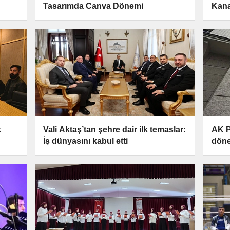
Tasarımda Canva Dönemi
Kana
k
Vali Aktaş’tan şehre dair ilk temaslar:
AK P
İş dünyasını kabul etti
döne