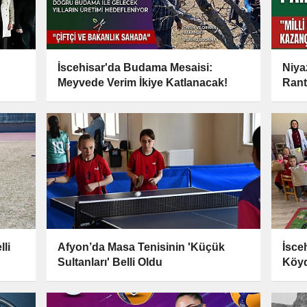
İscehisar'da Budama Mesaisi:
Niyaz
Meyvede Verim İkiye Katlanacak!
Rant
li
Afyon’da Masa Tenisinin 'Küçük
İsce
Sultanları' Belli Oldu
Köyd