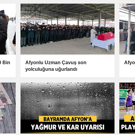
0 Bin
Afyonlu Uzman Çavuş son
Afyo
yolculuğuna uğurlandı