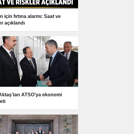
 için fırtına alarmı: Saat ve
er açıklandı
 Aktaş’tan ATSO’ya ekonomi
eti