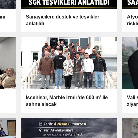
ını
Sanayicilere destek ve teşvikler
Afyon
anlatıldı
riskl
İscehisar, Marble İzmir’de 600 m² ile
Vali
sahne alacak
ziyar