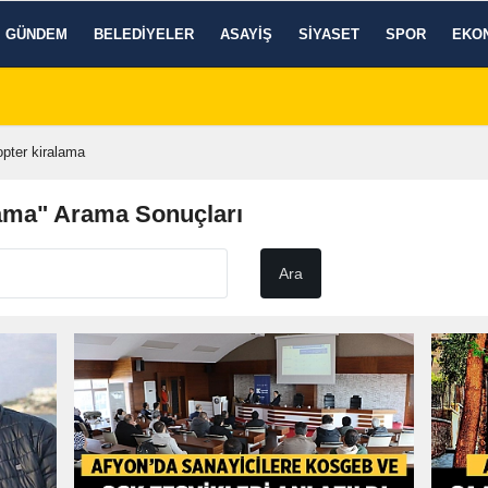
GÜNDEM
BELEDIYELER
ASAYIŞ
SIYASET
SPOR
EKO
opter kiralama
lama" Arama Sonuçları