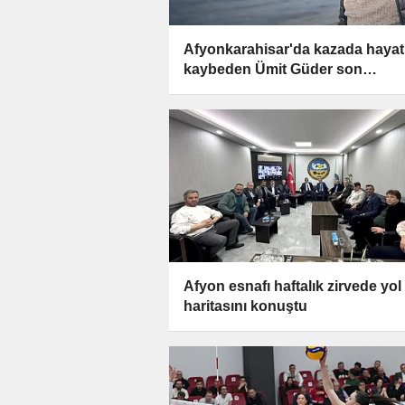
Afyonkarahisar'da kazada hayat
kaybeden Ümit Güder son
yolculuğuna uğurlanacak
Afyon esnafı haftalık zirvede yol
haritasını konuştu