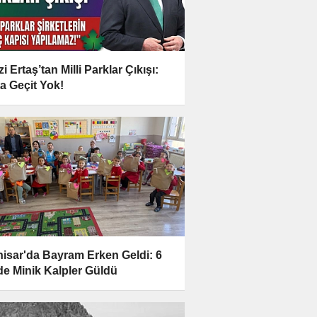
i Ertaş’tan Milli Parklar Çıkışı:
a Geçit Yok!
hisar'da Bayram Erken Geldi: 6
e Minik Kalpler Güldü