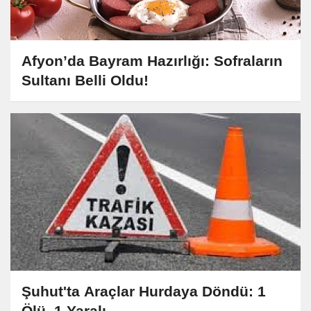
Afyon’da Bayram Hazırlığı: Sofraların
Sultanı Belli Oldu!
Şuhut'ta Araçlar Hurdaya Döndü: 1
Ölü, 1 Yaralı