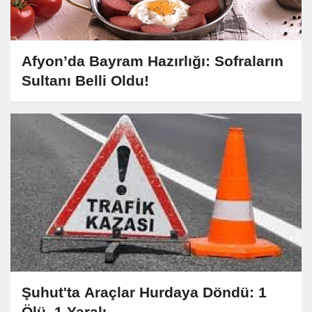
Afyon’da Bayram Hazırlığı: Sofraların
Sultanı Belli Oldu!
Şuhut'ta Araçlar Hurdaya Döndü: 1
Ölü, 1 Yaralı