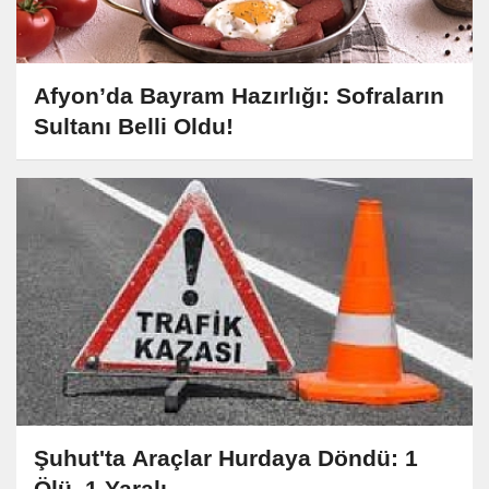
Afyon’da Bayram Hazırlığı: Sofraların
Sultanı Belli Oldu!
Şuhut'ta Araçlar Hurdaya Döndü: 1
Ölü, 1 Yaralı