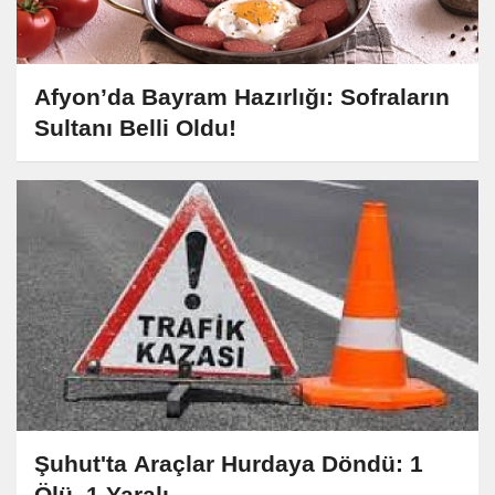
Afyon’da Bayram Hazırlığı: Sofraların
Sultanı Belli Oldu!
Şuhut'ta Araçlar Hurdaya Döndü: 1
Ölü, 1 Yaralı