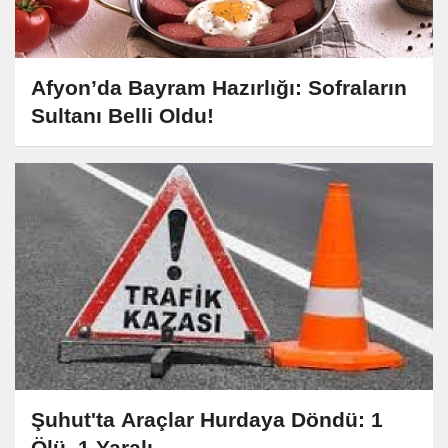
Afyon’da Bayram Hazırlığı: Sofraların
Sultanı Belli Oldu!
Şuhut'ta Araçlar Hurdaya Döndü: 1
Ölü, 1 Yaralı