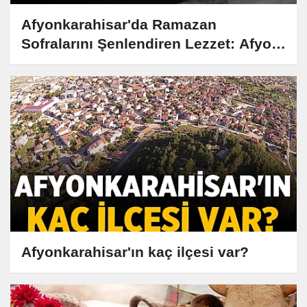
Afyonkarahisar'da Ramazan
Sofralarını Şenlendiren Lezzet: Afyon
Kebabı Tarifi ve Hikayesi
Afyonkarahisar'ın kaç ilçesi var?