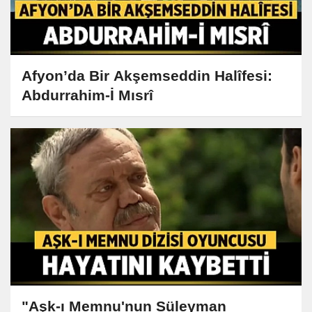
Afyon’da Bir Akşemseddin Halîfesi:
Abdurrahim-İ Mısrî
"Aşk-ı Memnu'nun Süleyman