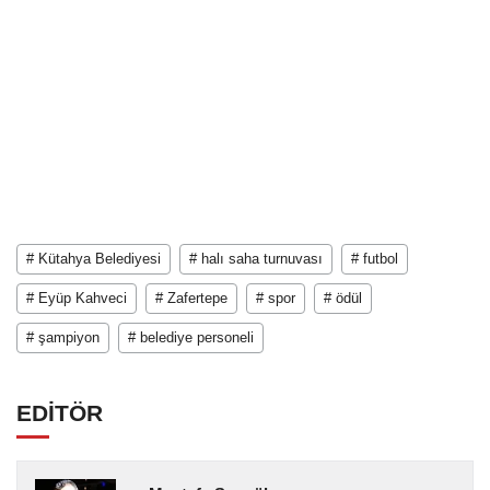
# Kütahya Belediyesi
# halı saha turnuvası
# futbol
# Eyüp Kahveci
# Zafertepe
# spor
# ödül
# şampiyon
# belediye personeli
EDİTÖR