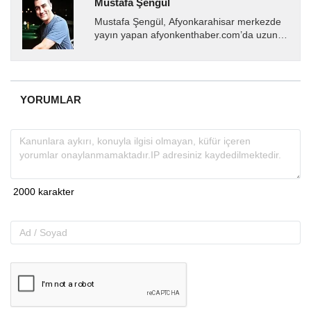
Mustafa Şengül
Mustafa Şengül, Afyonkarahisar merkezde
yayın yapan afyonkenthaber.com’da uzun
yıllardır yerel internet medyasında görev
almakta, haber akışı...
YORUMLAR