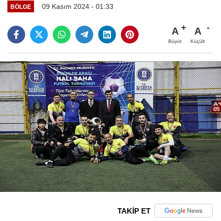
09 Kasım 2024 - 01:33
BÖLGE
A
A
Büyüt
Küçült
TAKİP ET