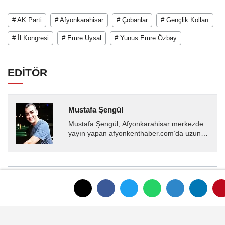
# AK Parti
# Afyonkarahisar
# Çobanlar
# Gençlik Kolları
# İl Kongresi
# Emre Uysal
# Yunus Emre Özbay
EDİTÖR
Mustafa Şengül
Mustafa Şengül, Afyonkarahisar merkezde
yayın yapan afyonkenthaber.com’da uzun
yıllardır yerel internet medyasında görev
almakta, haber akışı...
YORUMLAR