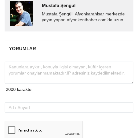
Mustafa Şengül
Mustafa Şengül, Afyonkarahisar merkezde
yayın yapan afyonkenthaber.com’da uzun
yıllardır yerel internet medyasında görev
almakta, haber akışı...
YORUMLAR