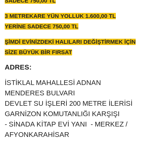
SADECE 750,00 TL
3 METREKARE YÜN YOLLUK 1.600,00 TL
YERİNE SADECE 750,00 TL
ŞİMDİ EVİNİZDEKİ HALILARI DEĞİŞTİRMEK İÇİN
SİZE BÜYÜK BİR FIRSAT
ADRES:
İSTİKLAL MAHALLESİ ADNAN
MENDERES BULVARI
DEVLET SU İŞLERİ 200 METRE İLERİSİ
GARNİZON KOMUTANLIĞI KARŞIŞI
- SİNADA KİTAP EVİ YANI - MERKEZ /
AFYONKARAHİSAR