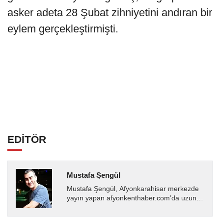
asker adeta 28 Şubat zihniyetini andıran bir
eylem gerçekleştirmişti.
EDİTÖR
Mustafa Şengül
Mustafa Şengül, Afyonkarahisar merkezde
yayın yapan afyonkenthaber.com’da uzun
yıllardır yerel internet medyasında görev
almakta, haber akışı...