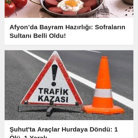
Afyon’da Bayram Hazırlığı: Sofraların
Sultanı Belli Oldu!
Şuhut'ta Araçlar Hurdaya Döndü: 1
Ölü, 1 Yaralı