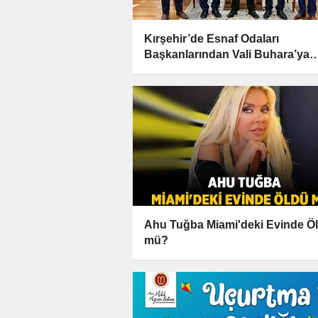
Kırşehir’de Esnaf Odaları
Başkanlarından Vali Buhara’ya
Ziyaret
Ahu Tuğba Miami'deki Evinde Ö
mü?