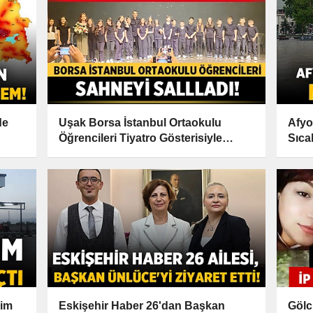
de
Uşak Borsa İstanbul Ortaokulu
Afyo
Öğrencileri Tiyatro Gösterisiyle
Sıca
Sahneyi Salladı!
Bir 
lim
Eskişehir Haber 26'dan Başkan
Gölc