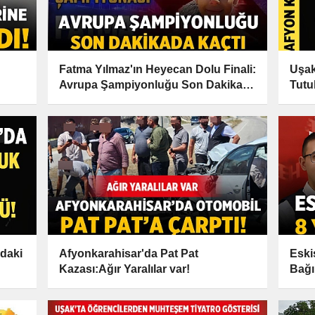
Fatma Yılmaz'ın Heyecan Dolu Finali:
Uşak
Avrupa Şampiyonluğu Son Dakikada
Tutu
Kaçtı
daki
Afyonkarahisar'da Pat Pat
Eski
Kazası:Ağır Yaralılar var!
Bağı
Yılın