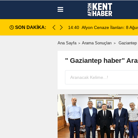
SON DAKİKA:
14:35
Sinanpaşa’da Otobüs Kazası:
Ana Sayfa
Arama Sonuçları
Gaziantep 
" Gaziantep haber" Ar