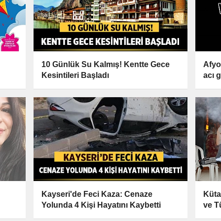
10 Günlük Su Kalmış! Kentte Gece
Afyo
Kesintileri Başladı
acı 
Kayseri'de Feci Kaza: Cenaze
Küta
Yolunda 4 Kişi Hayatını Kaybetti
ve T