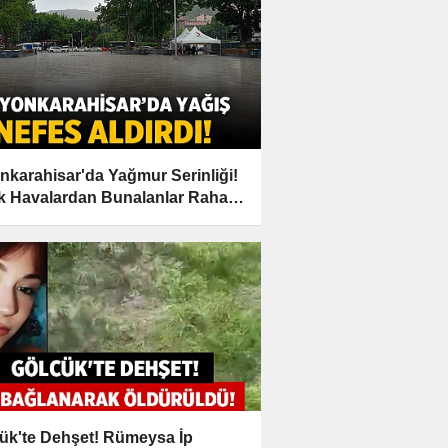
nkarahisar'da Yağmur Serinliği!
k Havalardan Bunalanlar Rahat
Nefes Aldı
ük'te Dehşet! Rümeysa İp