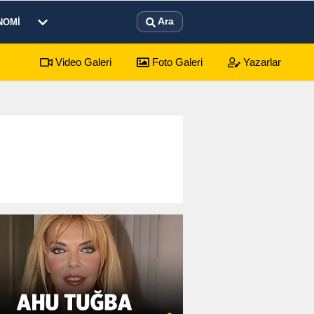
Ara
NOMI
Video Galeri
Foto Galeri
Yazarlar
yonkarahisar Nöbetçi Eczaneler