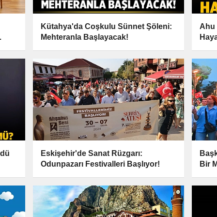
Kütahya'da Coşkulu Sünnet Şöleni:
Ahu 
Mehteranla Başlayacak!
Haya
ldü
Eskişehir'de Sanat Rüzgarı:
Başk
Odunpazarı Festivalleri Başlıyor!
Bir 
Simg