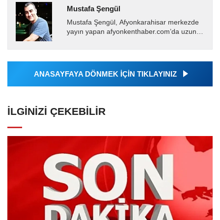
Mustafa Şengül
Mustafa Şengül, Afyonkarahisar merkezde
yayın yapan afyonkenthaber.com’da uzun
yıllardır yerel internet medyasında görev
almakta, haber akışı...
ANASAYFAYA DÖNMEK İÇİN TIKLAYINIZ
İLGINIZI ÇEKEBILIR