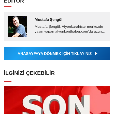
EDİTÖR
Mustafa Şengül
Mustafa Şengül, Afyonkarahisar merkezde
yayın yapan afyonkenthaber.com’da uzun
yıllardır yerel internet medyasında görev
almakta, haber akışı...
ANASAYFAYA DÖNMEK İÇİN TIKLAYINIZ
İLGINIZI ÇEKEBILIR