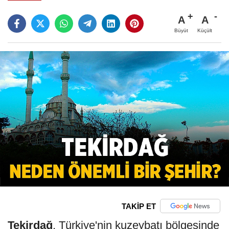
A
A
Büyüt
Küçült
TAKİP ET
Tekirdağ
, Türkiye'nin kuzeybatı bölgesinde