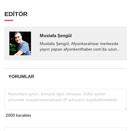
EDİTÖR
Mustafa Şengül
Mustafa Şengül, Afyonkarahisar merkezde
yayın yapan afyonkenthaber.com’da uzun
yıllardır yerel internet medyasında görev
almakta, haber akışı...
YORUMLAR