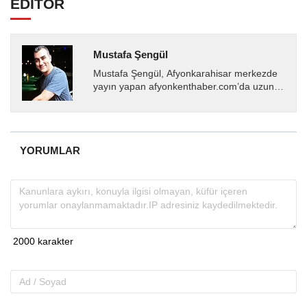
EDİTÖR
Mustafa Şengül
Mustafa Şengül, Afyonkarahisar merkezde
yayın yapan afyonkenthaber.com’da uzun
yıllardır yerel internet medyasında görev
almakta, haber akışı...
YORUMLAR