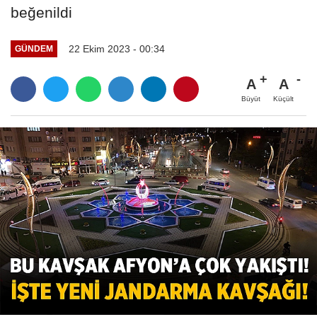
beğenildi
22 Ekim 2023 - 00:34
GÜNDEM
A
A
Büyüt
Küçült