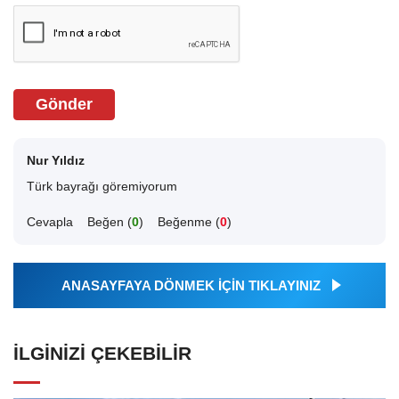
Gönder
Nur Yıldız
Türk bayrağı göremiyorum
Cevapla
Beğen (
0
)
Beğenme (
0
)
ANASAYFAYA DÖNMEK İÇİN TIKLAYINIZ
İLGINIZI ÇEKEBILIR