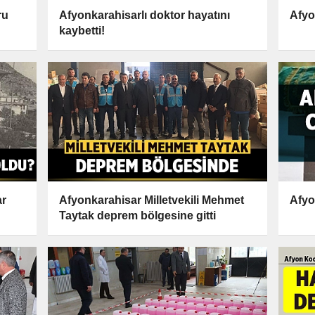
ru
Afyonkarahisarlı doktor hayatını
Afyo
kaybetti!
ar
Afyonkarahisar Milletvekili Mehmet
Afyo
Taytak deprem bölgesine gitti