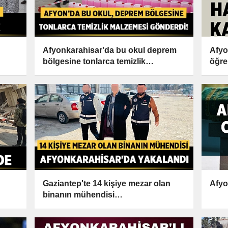
Afyonkarahisar'da bu okul deprem
Afyo
bölgesine tonlarca temizlik
öğre
malzemesi gönderdi!
Gaziantep'te 14 kişiye mezar olan
Afyo
binanın mühendisi
Afyonkarahisar'da yakalandı