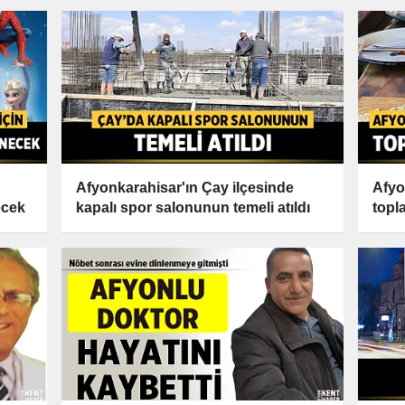
Afyonkarahisar'ın Çay ilçesinde
Afyo
ecek
kapalı spor salonunun temeli atıldı
topl