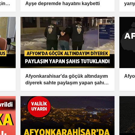
çin
Ayşe depremde hayatını kaybetti
yarıy
Afyonkarahisar'da göçük altındayım
Afyo
diyerek sahte paylaşım yapan şahıs
tutuklandı