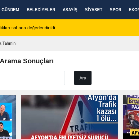
GÜNDEM
BELEDIYELER
ASAYIŞ
SIYASET
SPOR
EKO
tos 2026 Cuma Defin Bilgileri Açıklandı
01:31
Dinar'da beş gün 
 Tahmini
 Arama Sonuçları