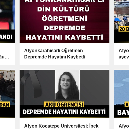
Afyonkarahisarlı Öğretmen
Afyo
uğuna
Depremde Hayatını Kaybetti
aşev
yeme
Afyon Kocatepe Üniversitesi: İpek
Afyo