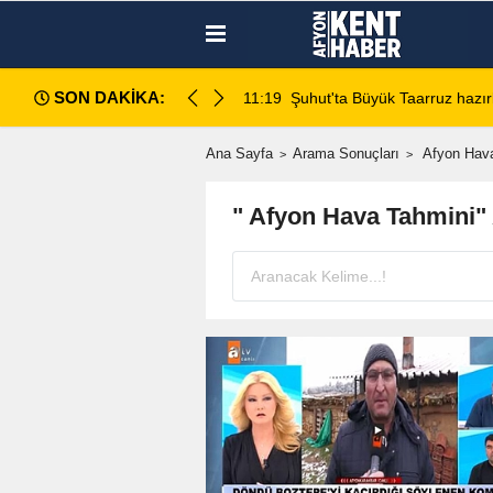
SON DAKİKA:
da değerlendirildi
11:18
Afyon Cenaze İlanları: 7 Ağus
Ana Sayfa
Arama Sonuçları
Afyon Hava
" Afyon Hava Tahmini"