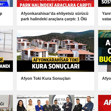
ıp
Afyonkarahisar'da ehliyetsiz sürücü
Yarı
park halindeki araçlara çarptı: 1 Ölü
vata
edec
Afyon Toki Kura Sonuçları
Afyo