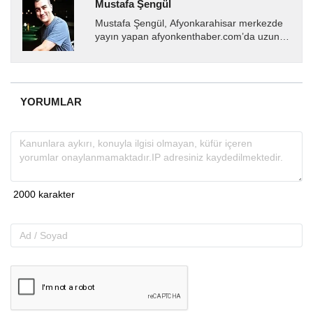
Mustafa Şengül
Mustafa Şengül, Afyonkarahisar merkezde
yayın yapan afyonkenthaber.com’da uzun
yıllardır yerel internet medyasında görev
almakta, haber akışı...
YORUMLAR