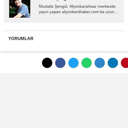
Mustafa Şengül, Afyonkarahisar merkezde
yayın yapan afyonkenthaber.com’da uzun
yıllardır yerel internet medyasında görev
almakta, haber akışı...
YORUMLAR