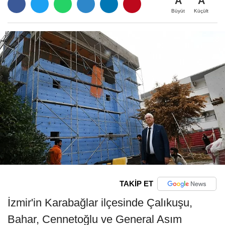
A
A
Büyüt
Küçült
TAKİP ET
İzmir'in Karabağlar ilçesinde Çalıkuşu,
Bahar, Cennetoğlu ve General Asım