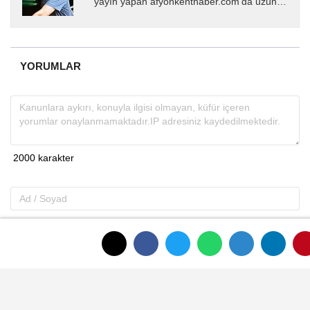
yayın yapan afyonkenthaber.com’da uzun
yıllardır yerel internet medyasında görev
almakta, haber akışı...
YORUMLAR
Gönder