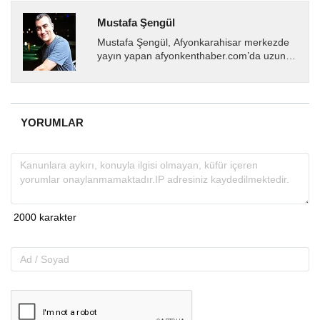
Mustafa Şengül
Mustafa Şengül, Afyonkarahisar merkezde
yayın yapan afyonkenthaber.com’da uzun
yıllardır yerel internet medyasında görev
almakta, haber akışı...
YORUMLAR