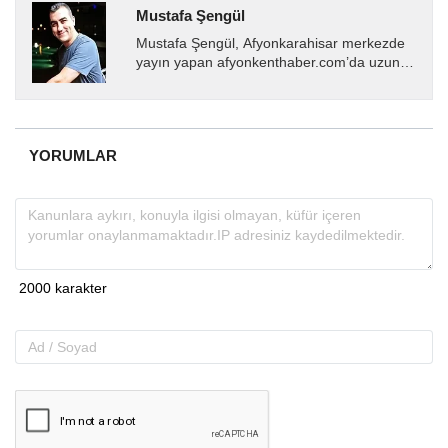
Mustafa Şengül
Mustafa Şengül, Afyonkarahisar merkezde
yayın yapan afyonkenthaber.com’da uzun
yıllardır yerel internet medyasında görev
almakta, haber akışı...
YORUMLAR