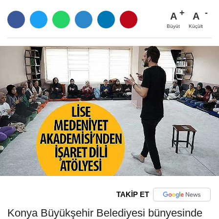
A
A
Büyüt
Küçült
TAKİP ET
Konya Büyükşehir Belediyesi bünyesinde