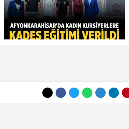
Afyonkarahisar'da Kadın Kursiyerlere
KADES Eğitimi Verildi
ÇOK OKUNAN HABERLER
Meteoroloji Afyonkarahisar için yeni
hava tahminini yayımladı
Afyon'da yeni otobüslere erişim testi