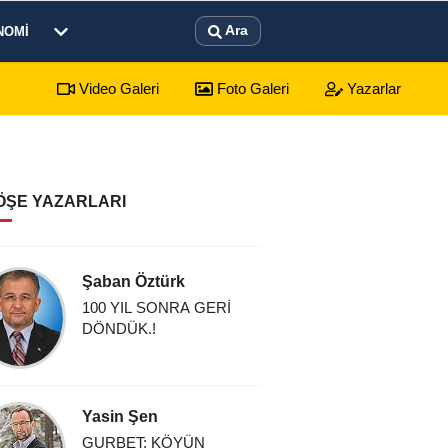
Ara
NOMI
Video Galeri
Foto Galeri
Yazarlar
ÖŞE YAZARLARI
Şaban Öztürk
100 YIL SONRA GERİ
DÖNDÜK.!
Yasin Şen
GURBET: KÖYÜN