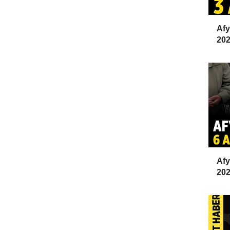
Afy
202
Afy
20