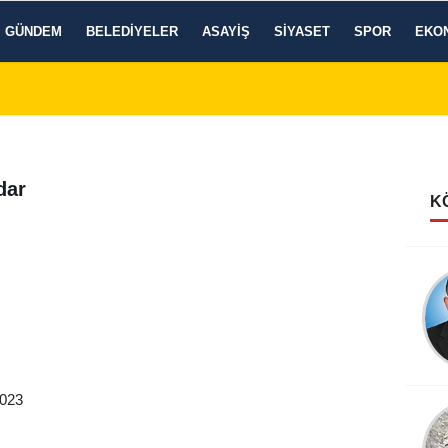
GÜNDEM
BELEDIYELER
ASAYIŞ
SIYASET
SPOR
EKO
dar
K
2023