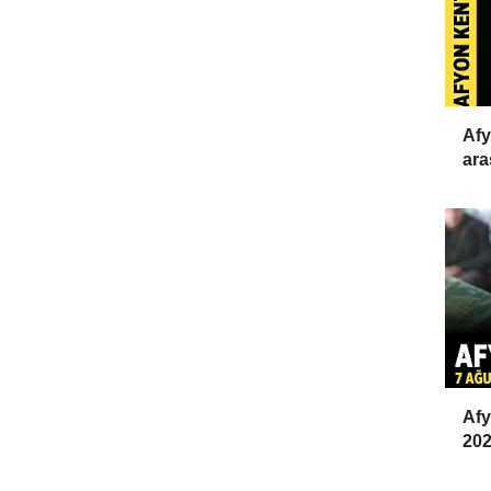
Afy
ara
Afy
202