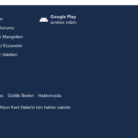
Google Play
er
ücretsiz indirin
Durumu
 Manşetleri
i Eczaneler
Vakitleri
sı
Gizlilik İlkeleri
Hakkımızda
Afyon Kent Haber'in tüm hakları saklıdır.