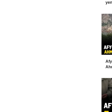
yen
Afy
Ahm