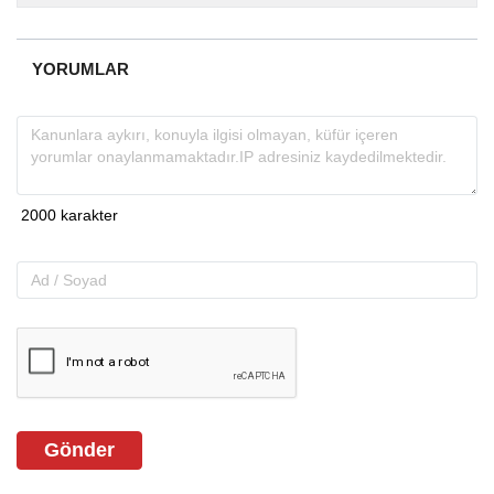
almakta, haber akışı...
YORUMLAR
Gönder