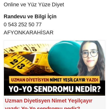
Online ve Yüz Yüze Diyet
‍Randevu ve Bilgi İçin
0 543 252 50 77
AFYONKARAHİSAR
Uzman Diyetisyen Nimet Yeşilçayır
yazdı: Yo-Yo sendromu nedir?