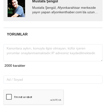
Mustafa Şengül
Mustafa Şengül, Afyonkarahisar merkezde
yayın yapan afyonkenthaber.com’da uzun
yıllardır yerel internet medyasında görev
almakta, haber akışı...
YORUMLAR