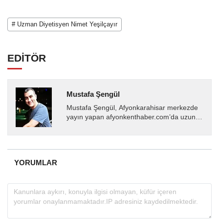
# Uzman Diyetisyen Nimet Yeşilçayır
EDİTÖR
Mustafa Şengül
Mustafa Şengül, Afyonkarahisar merkezde
yayın yapan afyonkenthaber.com’da uzun
yıllardır yerel internet medyasında görev
almakta, haber akışı...
YORUMLAR