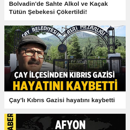
Bolvadin'de Sahte Alkol ve Kaçak
Tütün Şebekesi Çökertildi!
Çay'lı Kıbrıs Gazisi hayatını kaybetti