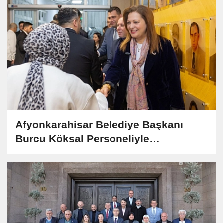
Afyonkarahisar Belediye Başkanı
Burcu Köksal Personeliyle
Bayramlaştı