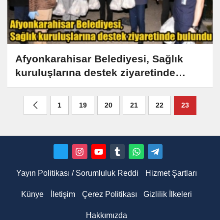
Afyonkarahisar Belediyesi, Sağlık
kuruluşlarına destek ziyaretinde
bulundu
1
19
20
21
22
23
Yayın Politikası / Sorumluluk Reddi
Hizmet Şartları
Künye
İletişim
Çerez Politikası
Gizlilik İlkeleri
Hakkımızda