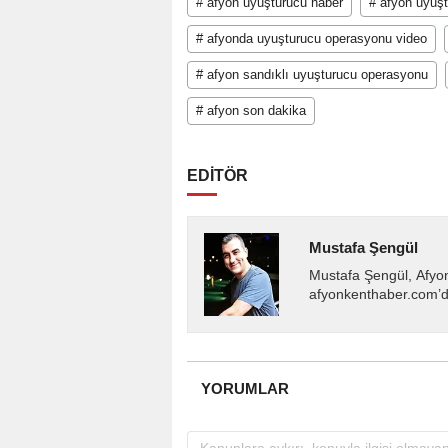
# afyon uyuşturucu haber
# afyon uyuş
# afyonda uyuşturucu operasyonu video
# afyon sandıklı uyuşturucu operasyonu
# afyon son dakika
EDİTÖR
Mustafa Şengül
Mustafa Şengül, Afyo
afyonkenthaber.com’da
almakta, haber akışı..
YORUMLAR