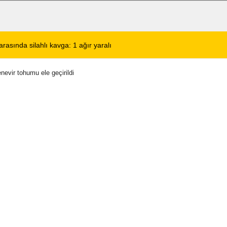
de KBB Uzmanı hasta kabulüne başlıyor
13:24
Google DeepMind'
nevir tohumu ele geçirildi