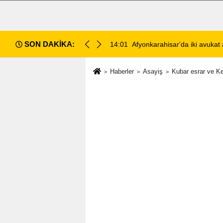
SON DAKİKA:
ahlı kavga: 1 ağır yaralı
13:28
Emirdağ Devlet Hastanesi'n
Haberler
Asayiş
Kubar esrar ve Ke