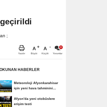
geçirildi
an ;
A
A
Büyüt
Küçült
Yazdır
Yorumlar
 OKUNAN HABERLER
Meteoroloji Afyonkarahisar
için yeni hava tahminini
yayımladı
Afyon'da yeni otobüslere
erişim testi