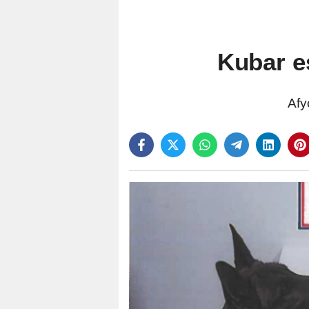
Kubar es
Afy