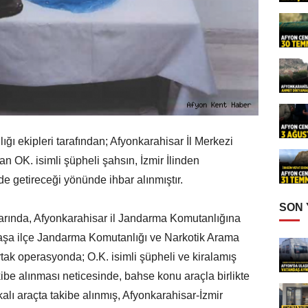
ğı ekipleri tarafından; Afyonkarahisar İl Merkezi
n OK. isimli şüpheli şahsın, İzmir İlinden
e getireceği yönünde ihbar alınmıştır.
SON
larında, Afyonkarahisar il Jandarma Komutanlığına
şa ilçe Jandarma Komutanlığı ve Narkotik Arama
rtak operasyonda; O.K. isimli şüpheli ve kiralamış
takibe alınması neticesinde, bahse konu araçla birlikte
akalı araçta takibe alınmış, Afyonkarahisar-İzmir