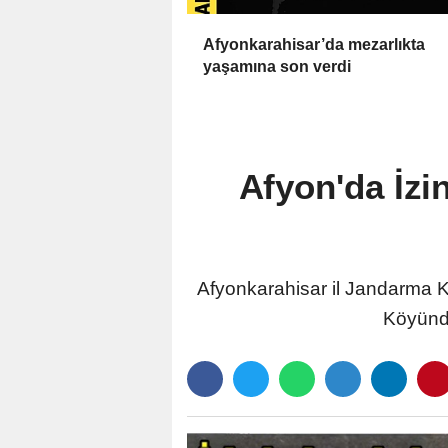
Afyonkarahisar’da mezarlıkta
yaşamına son verdi
Afyon'da İzi
Afyonkarahisar il Jandarma Ko
Köyünde