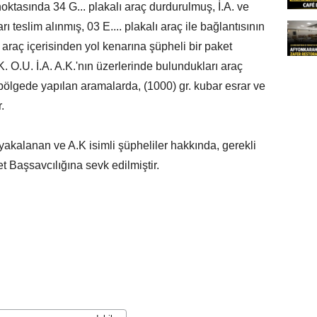
noktasında 34 G... plakalı araç durdurulmuş, İ.A. ve
rı teslim alınmış, 03 E.... plakalı araç ile bağlantısının
 araç içerisinden yol kenarına şüpheli bir paket
O.K. O.U. İ.A. A.K.'nın üzerlerinde bulundukları araç
ı bölgede yapılan aramalarda, (1000) gr. kubar esrar ve
.
k yakalanan ve A.K isimli şüpheliler hakkında, gerekli
t Başsavcılığına sevk edilmiştir.