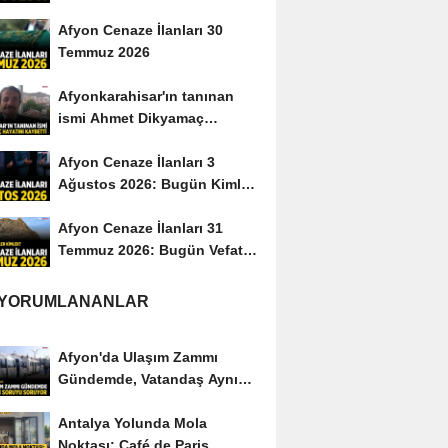
Afyon Cenaze İlanları 30
Temmuz 2026
Afyonkarahisar'ın tanınan
ismi Ahmet Dikyamaç
hayatını kaybetti
Afyon Cenaze İlanları 3
Ağustos 2026: Bugün Kimler
Vefat Etti?
Afyon Cenaze İlanları 31
Temmuz 2026: Bugün Vefat
Edenler Kimler?
 YORUMLANANLAR
Afyon'da Ulaşım Zammı
Gündemde, Vatandaş Aynı
Soruyu Soruyor
Antalya Yolunda Mola
Noktası: Café de Paris