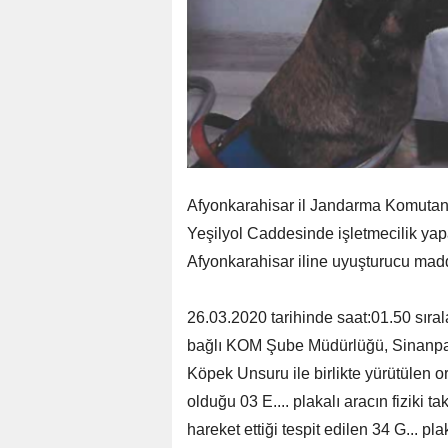
Afyonkarahisar il Jandarma Komutanlı
Yeşilyol Caddesinde işletmecilik yapa
Afyonkarahisar iline uyuşturucu madd
26.03.2020 tarihinde saat:01.50 sıra
bağlı KOM Şube Müdürlüğü, Sinanpa
Köpek Unsuru ile birlikte yürütülen o
olduğu 03 E.... plakalı aracın fiziki 
hareket ettiği tespit edilen 34 G... pl