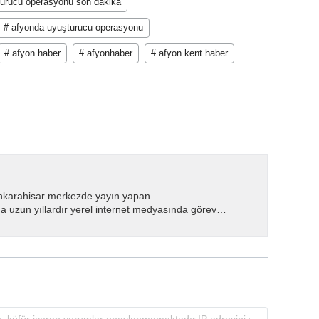
turucu operasyonu son dakika
# afyonda uyuşturucu operasyonu
# afyon haber
# afyonhaber
# afyon kent haber
nkarahisar merkezde yayın yapan
 uzun yıllardır yerel internet medyasında görev
.