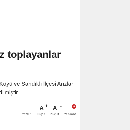
z toplayanlar
öyü ve Sandıklı İlçesi Arızlar
lmiştir.
A
A
Büyüt
Küçült
Yazdır
Yorumlar