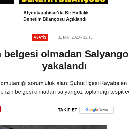
Afyonkarahisar'da Bir Haftalık
Denetim Bilançosu Açıklandı
31 Mart 2020 - 12:15
ASAYIŞ
n belgesi olmadan Salyango
yakalandı
mutanlığı sorumluluk alanı Şuhut İlçesi Kayabelen K
 izin belgesi olmadan salyangoz toplandığı tespit edi
TAKİP ET