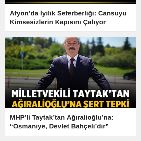
Afyon’da İyilik Seferberliği: Cansuyu
Kimsesizlerin Kapısını Çalıyor
MHP’li Taytak’tan Ağıralioğlu’na:
“Osmaniye, Devlet Bahçeli’dir”