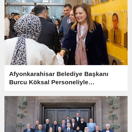
Afyonkarahisar Belediye Başkanı
Burcu Köksal Personeliyle
Bayramlaştı