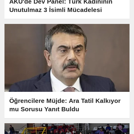
AKÜ'de Dev Panel: Türk Kadınının
Unutulmaz 3 İsimli Mücadelesi
Öğrencilere Müjde: Ara Tatil Kalkıyor
mu Sorusu Yanıt Buldu