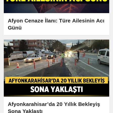
Afyon Cenaze İlanı: Türe Ailesinin Acı
Günü
Afyonkarahisar’da 20 Yıllık Bekleyiş
Sona Yaklaştı