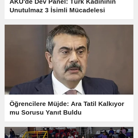
AKÜ'de Dev Panel: Türk Kadınının
Unutulmaz 3 İsimli Mücadelesi
Öğrencilere Müjde: Ara Tatil Kalkıyor
mu Sorusu Yanıt Buldu