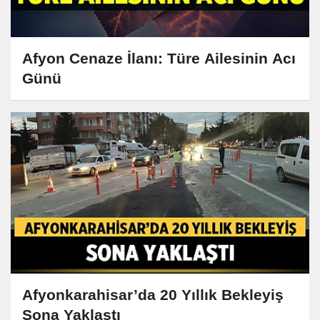
Afyon Cenaze İlanı: Türe Ailesinin Acı
Günü
Afyonkarahisar’da 20 Yıllık Bekleyiş
Sona Yaklaştı