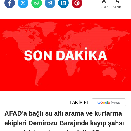
A
A
Büyüt
Küçült
TAKİP ET
AFAD'a bağlı su altı arama ve kurtarma
ekipleri Demirözü Barajında kayıp şahsı