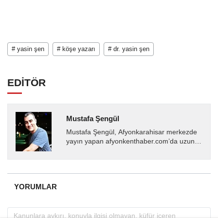
# yasin şen
# köşe yazarı
# dr. yasin şen
EDİTÖR
Mustafa Şengül
Mustafa Şengül, Afyonkarahisar merkezde
yayın yapan afyonkenthaber.com’da uzun
yıllardır yerel internet medyasında görev
almakta, haber akışı...
YORUMLAR