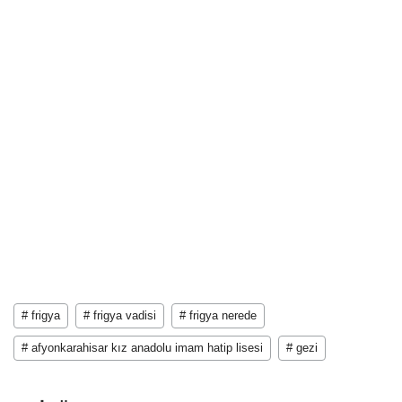
# frigya
# frigya vadisi
# frigya nerede
# afyonkarahisar kız anadolu imam hatip lisesi
# gezi