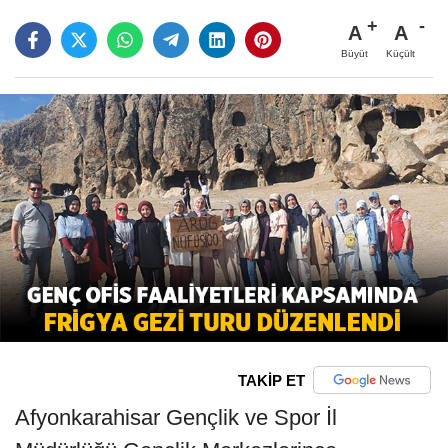
A
A
Büyüt
Küçült
TAKİP ET
Afyonkarahisar Gençlik ve Spor İl