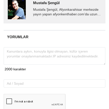
Mustafa Şengül
Mustafa Şengül, Afyonkarahisar merkezde
yayın yapan afyonkenthaber.com’da uzun
yıllardır yerel internet medyasında görev
almakta, haber akışı...
YORUMLAR