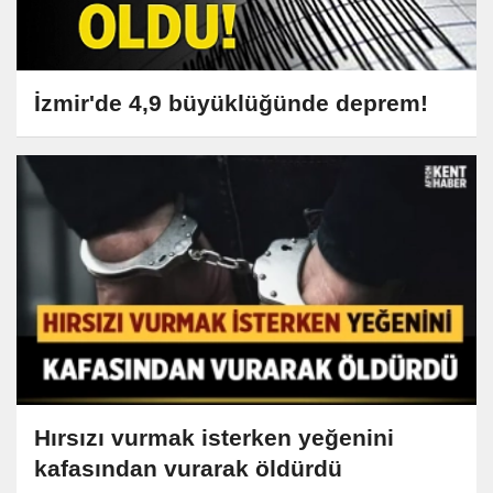
İzmir'de 4,9 büyüklüğünde deprem!
Hırsızı vurmak isterken yeğenini
kafasından vurarak öldürdü