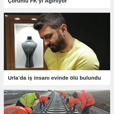
Çoruhlu FK’yı Ağırlıyor
Urla’da iş insanı evinde ölü bulundu