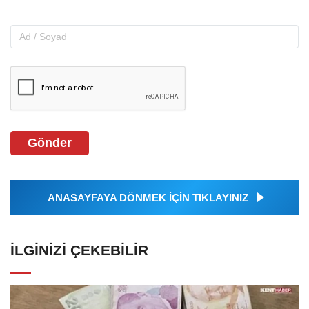
Gönder
ANASAYFAYA DÖNMEK İÇİN TIKLAYINIZ
İLGINIZI ÇEKEBILIR