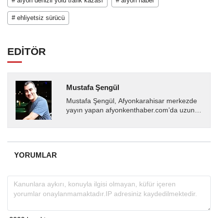
# afyon denizli yolu trafik kazası
# afyon haber
# ehliyetsiz sürücü
EDİTÖR
Mustafa Şengül
Mustafa Şengül, Afyonkarahisar merkezde
yayın yapan afyonkenthaber.com’da uzun
yıllardır yerel internet medyasında görev
almakta, haber akışı...
YORUMLAR