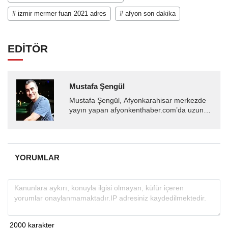
# izmir mermer fuarı 2021 adres
# afyon son dakika
EDİTÖR
Mustafa Şengül
Mustafa Şengül, Afyonkarahisar merkezde
yayın yapan afyonkenthaber.com’da uzun
yıllardır yerel internet medyasında görev
almakta, haber akışı...
YORUMLAR