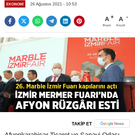
26 Ağustos 2021 - 10:53
EKONOMI
A
A
Büyüt
Küçült
TAKİP ET
Afyonkarahisar Ticaret ve Sanayi Odası