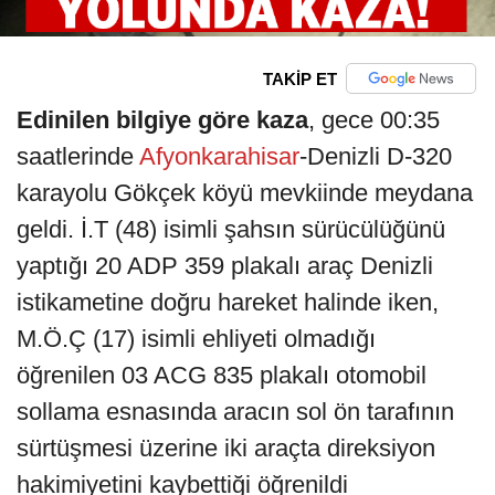
TAKİP ET
Edinilen bilgiye göre kaza
, gece 00:35
saatlerinde
Afyonkarahisar
-Denizli D-320
karayolu Gökçek köyü mevkiinde meydana
geldi. İ.T (48) isimli şahsın sürücülüğünü
yaptığı 20 ADP 359 plakalı araç Denizli
istikametine doğru hareket halinde iken,
M.Ö.Ç (17) isimli ehliyeti olmadığı
öğrenilen 03 ACG 835 plakalı otomobil
sollama esnasında aracın sol ön tarafının
sürtüşmesi üzerine iki araçta direksiyon
hakimiyetini kaybettiği öğrenildi