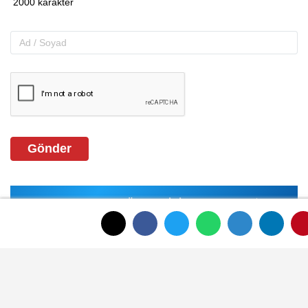
Gönder
ANASAYFAYA DÖNMEK İÇİN TIKLAYINIZ
İLGINIZI ÇEKEBILIR