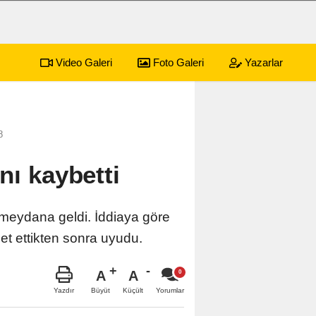
Video Galeri
Foto Galeri
Yazarlar
yonkarahisar Nöbetçi Eczaneler
8
nı kaybetti
 meydana geldi. İddiaya göre
t ettikten sonra uyudu.
A
A
Büyüt
Küçült
Yazdır
Yorumlar