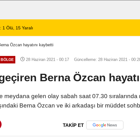
 1 Ölü, 15 Yaralı
14:59
8 Ağustos 2026 Af
 Berna Özcan hayatını kaybetti
28 Haziran 2021 - 00:17
Güncelleme: 28 Haziran 2021 - 00:2
BÖLGE
 geçiren Berna Özcan hayatı
r'de meydana gelen olay sabah saat 07.30 sıralarında
şındaki Berna Özcan ve iki arkadaşı bir müddet sohbe
TAKİP ET