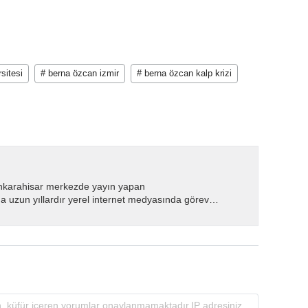
sitesi
# berna özcan izmir
# berna özcan kalp krizi
nkarahisar merkezde yayın yapan
 uzun yıllardır yerel internet medyasında görev
.