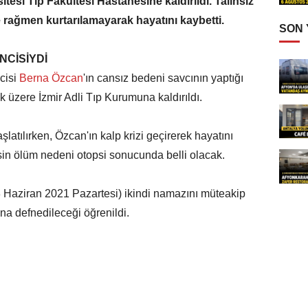
esi Tıp Fakültesi Hastanesine kaldırıldı. Talihsiz
 rağmen kurtarılamayarak hayatını kaybetti.
SON
CİSİYDİ
cisi
Berna Özcan
'ın cansız bedeni savcının yaptığı
 üzere İzmir Adli Tıp Kurumuna kaldırıldı.
şlatılırken, Özcan'ın kalp krizi geçirerek hayatını
sin ölüm nedeni otopsi sonucunda belli olacak.
Haziran 2021 Pazartesi) ikindi namazını müteakip
a defnedileceği öğrenildi.