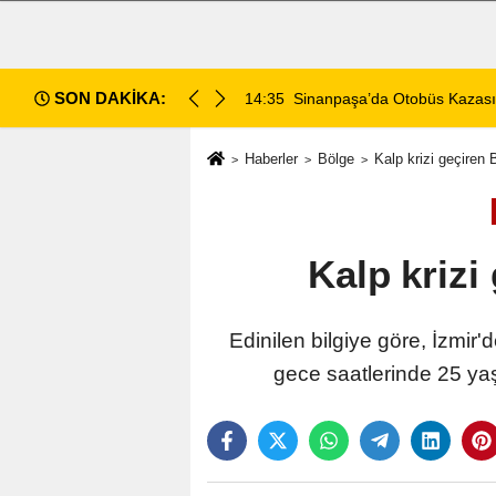
SON DAKİKA:
14:35
Sinanpaşa’da Otobüs Kazası:
Haberler
Bölge
Kalp krizi geçiren
Kalp krizi
Edinilen bilgiye göre, İzmi
gece saatlerinde 25 ya