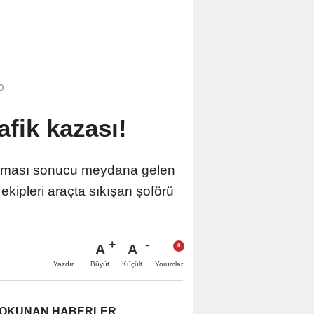
0
fik kazası!
rpışması sonucu meydana gelen
ekipleri araçta sıkışan şoförü
A
A
Büyüt
Küçült
Yazdır
Yorumlar
 OKUNAN HABERLER