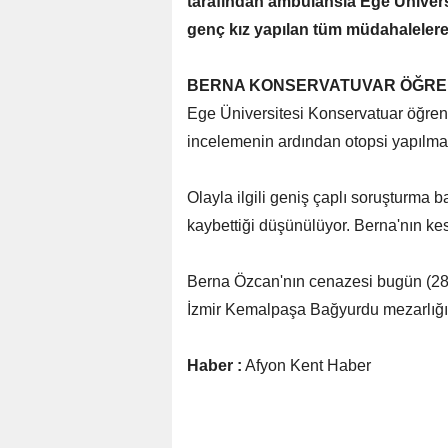
tarafından ambulansla Ege Üniversit
genç kız yapılan tüm müdahalelere
BERNA KONSERVATUVAR ÖĞREN
Ege Üniversitesi Konservatuar öğren
incelemenin ardından otopsi yapılmak
Olayla ilgili geniş çaplı soruşturma ba
kaybettiği düşünülüyor. Berna'nın ke
Berna Özcan'nın cenazesi bugün (28 
İzmir Kemalpaşa Bağyurdu mezarlığın
Haber :
Afyon Kent Haber