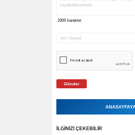
Gönder
ANASAYFAYA 
İLGINIZI ÇEKEBILIR