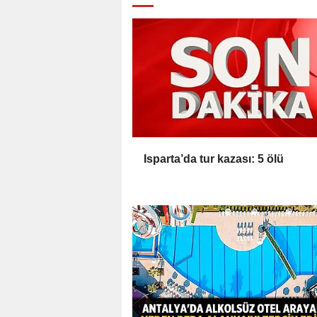
Isparta’da tur kazası: 5 ölü