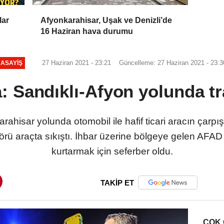
lar
Afyonkarahisar, Uşak ve Denizli’de
16 Haziran hava durumu
27 Haziran 2021 - 23:21
Güncelleme: 27 Haziran 2021 - 23:3
ASAYIŞ
: Sandıklı-Afyon yolunda tra
arahisar yolunda otomobil ile hafif ticari aracın ça
oförü araçta sıkıştı. İhbar üzerine bölgeye gelen AFAD 
kurtarmak için seferber oldu.
TAKİP ET
ÇOK