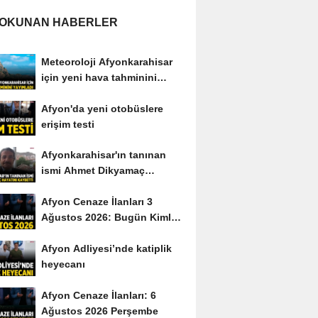
 OKUNAN HABERLER
Meteoroloji Afyonkarahisar
için yeni hava tahminini
yayımladı
Afyon'da yeni otobüslere
erişim testi
Afyonkarahisar'ın tanınan
ismi Ahmet Dikyamaç
hayatını kaybetti
Afyon Cenaze İlanları 3
Ağustos 2026: Bugün Kimler
Vefat Etti?
Afyon Adliyesi’nde katiplik
heyecanı
Afyon Cenaze İlanları: 6
Ağustos 2026 Perşembe