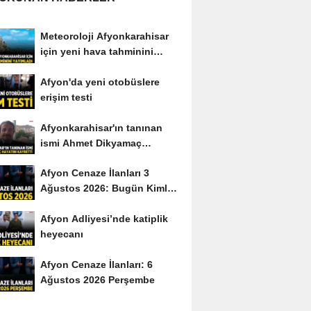
Meteoroloji Afyonkarahisar
için yeni hava tahminini
yayımladı
Afyon'da yeni otobüslere
erişim testi
Afyonkarahisar'ın tanınan
ismi Ahmet Dikyamaç
hayatını kaybetti
Afyon Cenaze İlanları 3
Ağustos 2026: Bugün Kimler
Vefat Etti?
Afyon Adliyesi’nde katiplik
heyecanı
Afyon Cenaze İlanları: 6
Ağustos 2026 Perşembe