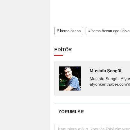
# berna özcan
# berna özcan ege üniver
EDİTÖR
Mustafa Şengül
Mustafa Şengül, Afyo
afyonkenthaber.com’da
almakta, haber akışı..
YORUMLAR