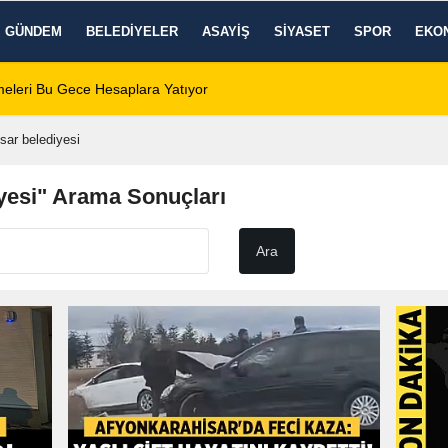
GÜNDEM
BELEDIYELER
ASAYIŞ
SIYASET
SPOR
EKO
 Zafer Meydanı'nda yükseldi
01:31
Dinar'da beş gün 
sar belediyesi
yesi" Arama Sonuçları