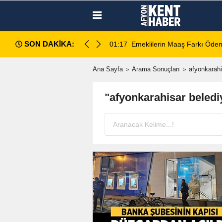
SON DAKİKA:
ece Hesaplara Yatıyor
01:01
Afyonspor için birlik çağrısı
Ana Sayfa
Arama Sonuçları
afyonkarahi
"afyonkarahisar beledi