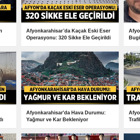
n
Afyonkarahisar’da Kaçak Eski Eser
Afyo
Operasyonu: 320 Sikke Ele Geçirildi
Bugü
uğur
Afyonkarahisar'da Hava Durumu:
Afyo
dı
Yağmur ve Kar Bekleniyor
Trafi