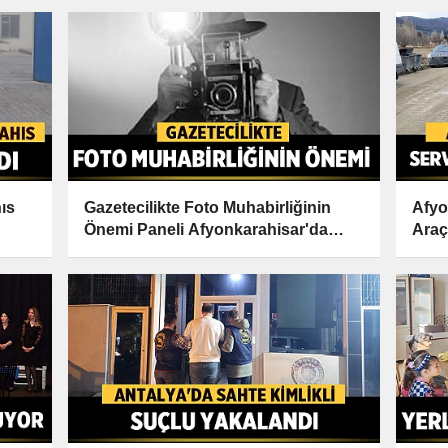
ıs
Gazetecilikte Foto Muhabirliğinin
Afyo
Önemi Paneli Afyonkarahisar'da
Araç
Gerçekleşiyor