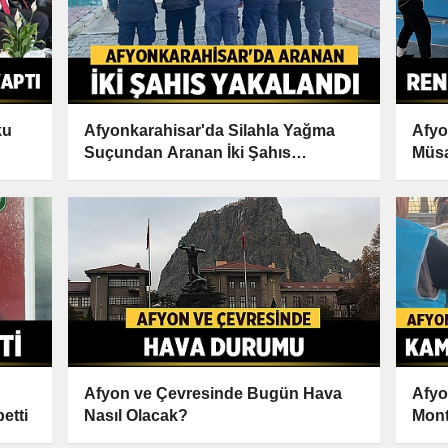
ku
Afyonkarahisar'da Silahla Yağma
Afyo
Suçundan Aranan İki Şahıs
Müsa
Yakalandı
Old
Afyon ve Çevresinde Bugün Hava
Afyo
etti
Nasıl Olacak?
Mont