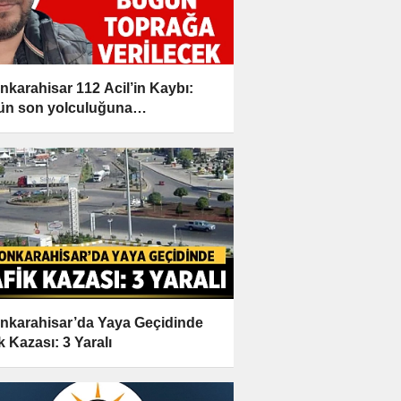
nkarahisar 112 Acil’in Kaybı:
n son yolculuğuna
lanacak!
nkarahisar’da Yaya Geçidinde
k Kazası: 3 Yaralı