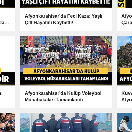
Afyonkarahisar'da Feci Kaza: Yaşlı
Afyo
dan
Çift Hayatını Kaybetti!
Çarpı
n
Afyonkarahisar'da Kulüp Voleybol
Kuvv
Müsabakaları Tamamlandı
Afyo