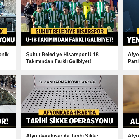
onik
Şuhut Belediye Hisarspor U-18
Afyo
Takımından Farklı Galibiyet!
Part
Bell
Afyonkarahisar'da Tarihi Sikke
Afyo