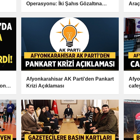
Operasyonu: İki Şahıs Gözaltına
Araç
Alındı
Afyonkarahisar AK Parti'den Pankart
Afyo
Son
Krizi Açıklaması
cafe