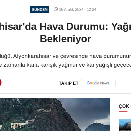
16 Aralık 2024 - 12:24
GÜNDEM
hisar'da Hava Durumu: Yağ
Bekleniyor
lüğü, Afyonkarahisar ve çevresinde hava durumunun pa
 zamanla karla karışık yağmur ve kar yağışlı geçeceği
TAKİP ET
ÇOK