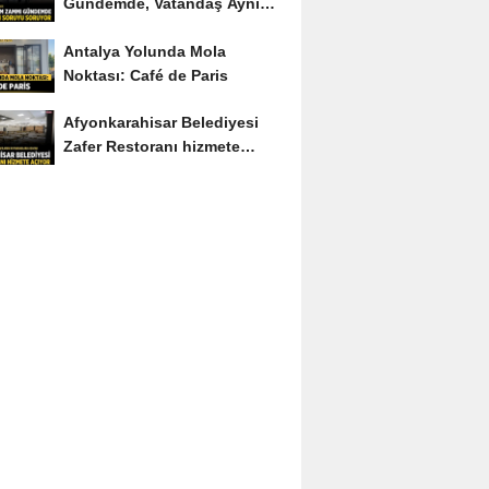
Gündemde, Vatandaş Aynı
Soruyu Soruyor
Antalya Yolunda Mola
Noktası: Café de Paris
Afyonkarahisar Belediyesi
Zafer Restoranı hizmete
açıyor