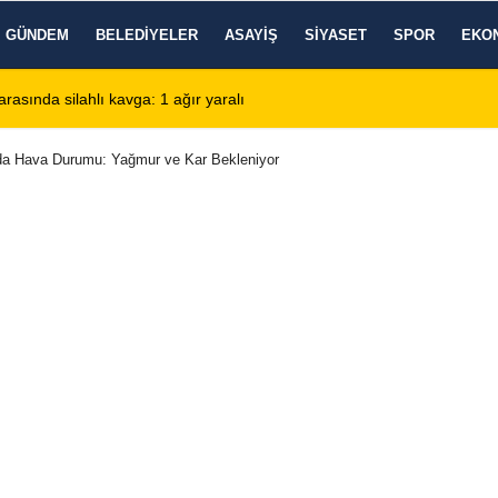
GÜNDEM
BELEDIYELER
ASAYIŞ
SIYASET
SPOR
EKO
de KBB Uzmanı hasta kabulüne başlıyor
13:24
Google DeepMind'
'da Hava Durumu: Yağmur ve Kar Bekleniyor