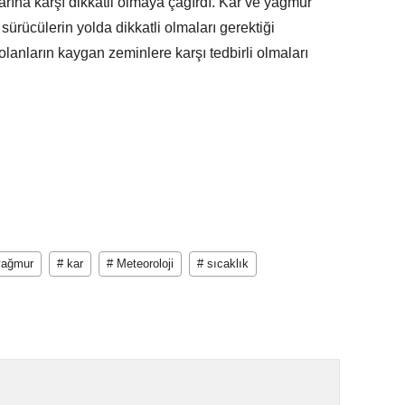
arına karşı dikkatli olmaya çağırdı. Kar ve yağmur
 sürücülerin yolda dikkatli olmaları gerektiği
lanların kaygan zeminlere karşı tedbirli olmaları
yağmur
# kar
# Meteoroloji
# sıcaklık