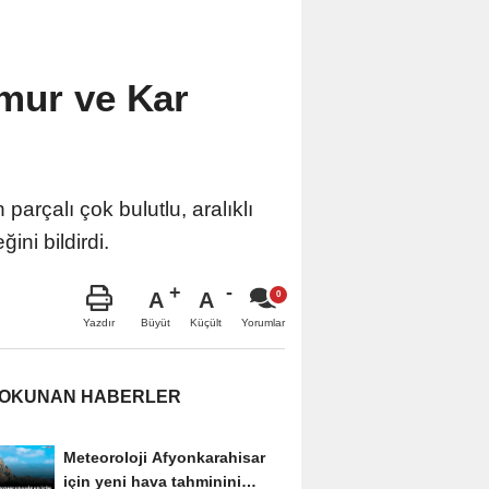
mur ve Kar
rçalı çok bulutlu, aralıklı
ni bildirdi.
A
A
Büyüt
Küçült
Yazdır
Yorumlar
 OKUNAN HABERLER
Meteoroloji Afyonkarahisar
için yeni hava tahminini