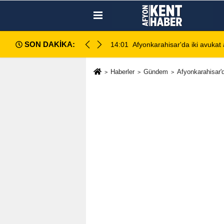
SON DAKİKA:
ahlı kavga: 1 ağır yaralı
13:28
Emirdağ Devlet Hastanesi'n
Haberler
Gündem
Afyonkarahisar