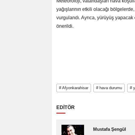
Meteoroloji, vatandaşları hava koşull
yağışlarının etkili olacağı bölgelerde,
vurgulandı. Ayrıca, yürüyüş yapacak o
önerildi.
# Afyonkarahisar
# hava durumu
# 
EDİTÖR
Mustafa Şengül