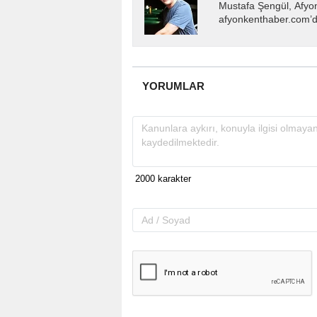
Mustafa Şengül, Afyo
afyonkenthaber.com’da
almakta, haber akışı..
YORUMLAR