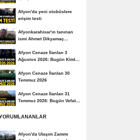
yayımladı
Afyon'da yeni otobüslere
erişim testi
Afyonkarahisar'ın tanınan
ismi Ahmet Dikyamaç
hayatını kaybetti
Afyon Cenaze İlanları 3
Ağustos 2026: Bugün Kimler
Vefat Etti?
Afyon Cenaze İlanları 30
Temmuz 2026
Afyon Cenaze İlanları 31
Temmuz 2026: Bugün Vefat
Edenler Kimler?
 YORUMLANANLAR
Afyon'da Ulaşım Zammı