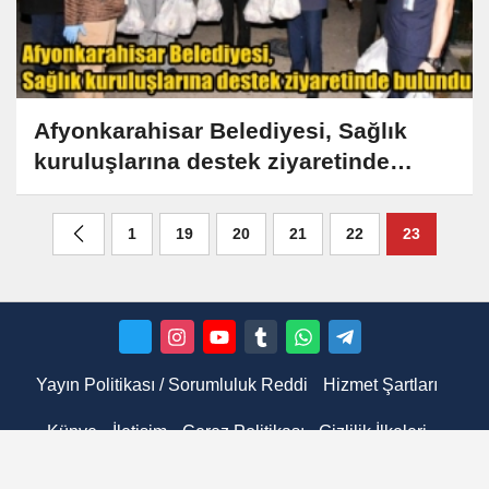
Afyonkarahisar Belediyesi, Sağlık
kuruluşlarına destek ziyaretinde
bulundu
1
19
20
21
22
23
Yayın Politikası / Sorumluluk Reddi
Hizmet Şartları
Künye
İletişim
Çerez Politikası
Gizlilik İlkeleri
Hakkımızda