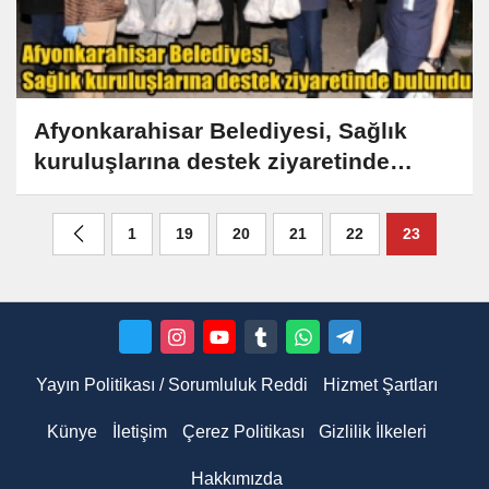
Afyonkarahisar Belediyesi, Sağlık
kuruluşlarına destek ziyaretinde
bulundu
1
19
20
21
22
23
Yayın Politikası / Sorumluluk Reddi
Hizmet Şartları
Künye
İletişim
Çerez Politikası
Gizlilik İlkeleri
Hakkımızda