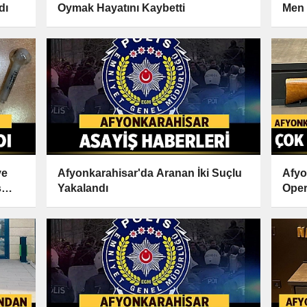
dı
Oymak Hayatını Kaybetti
Men 
ve
Afyonkarahisar'da Aranan İki Suçlu
Afyo
s
Yakalandı
Oper
Tutu