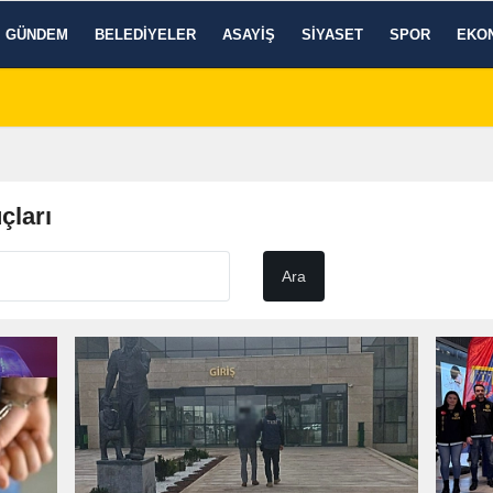
GÜNDEM
BELEDIYELER
ASAYIŞ
SIYASET
SPOR
EKO
çları