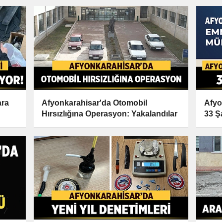
ara
Afyonkarahisar'da Otomobil
Afyo
Hırsızlığına Operasyon: Yakalandılar
33 Ş