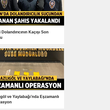
i Dolandırıcının Kaçışı Son
du
ıgöl ve Yaylabağı’nda Eşzamanlı
rasyon