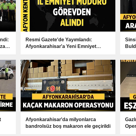
ndi:
Resmi Gazete'de Yayımlandı:
Sins
zat
Afyonkarahisar'a Yeni Emniyet
Bul
Müdürü Atandı
t
Afyonkarahisar'da milyonlarca
Gazl
bandrolsüz boş makaron ele geçirildi
Ope