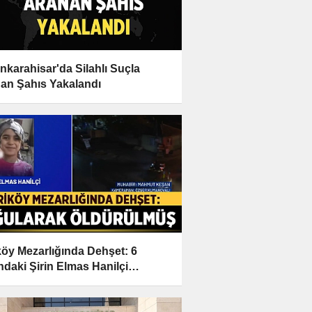
nkarahisar'da Silahlı Suçla
an Şahıs Yakalandı
köy Mezarlığında Dehşet: 6
ndaki Şirin Elmas Hanilçi
larak Öldürüldü